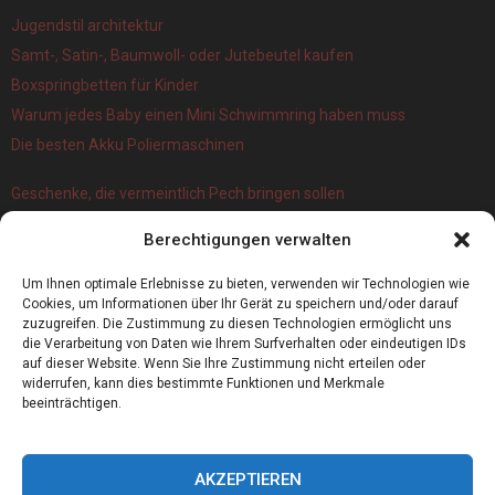
Jugendstil architektur
Samt-, Satin-, Baumwoll- oder Jutebeutel kaufen
Boxspringbetten für Kinder
Warum jedes Baby einen Mini Schwimmring haben muss
Die besten Akku Poliermaschinen
Geschenke, die vermeintlich Pech bringen sollen
Branchenbuch Krefeld: ein überblick
Berechtigungen verwalten
Die 5 Wichtigsten Vorteile Eines Infrarot Dörrautomat
Alles, was Sie über Kork wissen müssen
Um Ihnen optimale Erlebnisse zu bieten, verwenden wir Technologien wie
Cookies, um Informationen über Ihr Gerät zu speichern und/oder darauf
zuzugreifen. Die Zustimmung zu diesen Technologien ermöglicht uns
die Verarbeitung von Daten wie Ihrem Surfverhalten oder eindeutigen IDs
auf dieser Website. Wenn Sie Ihre Zustimmung nicht erteilen oder
widerrufen, kann dies bestimmte Funktionen und Merkmale
beeinträchtigen.
AKZEPTIEREN