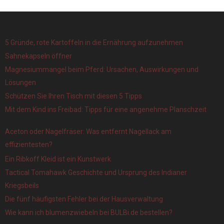
5 Gründe, rote Kartoffeln in die Ernährung aufzunehmen
Sahnekapseln öffner
Magnesiummangel beim Pferd: Ursachen, Auswirkungen und
Lösungen
Schützen Sie Ihren Tisch mit diesen 5 Tipps
Mit dem Kind ins Freibad: Tipps für eine angenehme Planschzeit
Aceton oder Nagelfräser: Was entfernt Nagellack am
effizientesten?
Ein Ribkoff Kleid ist ein Kunstwerk
Tactical Tomahawk Geschichte und Ursprung des Indianer
Kriegsbeils
Die fünf häufigsten Fehler bei der Hausverwaltung
Wie kann ich blumenzwiebeln bei BULBi.de bestellen?