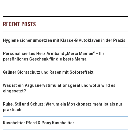
W
E
T
K
I
I
B
E
E
L
RECENT POSTS
T
O
R
D
Hygiene sicher umsetzen mit Klasse-B Autoklaven in der Praxis
T
O
E
I
E
K
S
N
Personalisiertes Herz Armband „Merci Maman“ – Ihr
persönliches Geschenk für die beste Mama
R
T
Grüner Sichtschutz und Rasen mit Soforteffekt
)
Was ist ein Vagusnervstimulationsgerät und wofür wird es
eingesetzt?
Ruhe, Stil und Schutz: Warum ein Moskitonetz mehr ist als nur
praktisch
Kuscheltier Pferd & Pony Kuscheltier.