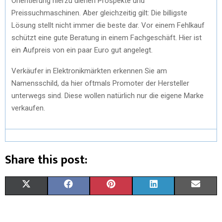
Orientierung hierzu dienen Prospekte und
Preissuchmaschinen. Aber gleichzeitig gilt: Die billigste
Lösung stellt nicht immer die beste dar. Vor einem Fehlkauf
schützt eine gute Beratung in einem Fachgeschäft. Hier ist
ein Aufpreis von ein paar Euro gut angelegt.
Verkäufer in Elektronikmärkten erkennen Sie am
Namensschild, da hier oftmals Promoter der Hersteller
unterwegs sind. Diese wollen natürlich nur die eigene Marke
verkaufen.
Share this post:
X
F
P
L
E
(
A
I
I
M
T
C
N
N
A