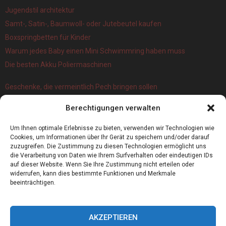
Jugendstil architektur
Samt-, Satin-, Baumwoll- oder Jutebeutel kaufen
Boxspringbetten für Kinder
Warum jedes Baby einen Mini Schwimmring haben muss
Die besten Akku Poliermaschinen
Geschenke, die vermeintlich Pech bringen sollen
Branchenbuch Krefeld: ein überblick
Berechtigungen verwalten
Die 5 Wichtigsten Vorteile Eines Infrarot Dörrautomat
Alles, was Sie über Kork wissen müssen
Um Ihnen optimale Erlebnisse zu bieten, verwenden wir Technologien wie
Cookies, um Informationen über Ihr Gerät zu speichern und/oder darauf
zuzugreifen. Die Zustimmung zu diesen Technologien ermöglicht uns
die Verarbeitung von Daten wie Ihrem Surfverhalten oder eindeutigen IDs
auf dieser Website. Wenn Sie Ihre Zustimmung nicht erteilen oder
widerrufen, kann dies bestimmte Funktionen und Merkmale
beeinträchtigen.
AKZEPTIEREN