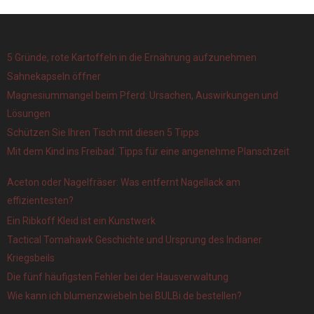
5 Gründe, rote Kartoffeln in die Ernährung aufzunehmen
Sahnekapseln öffner
Magnesiummangel beim Pferd: Ursachen, Auswirkungen und
Lösungen
Schützen Sie Ihren Tisch mit diesen 5 Tipps
Mit dem Kind ins Freibad: Tipps für eine angenehme Planschzeit
Aceton oder Nagelfräser: Was entfernt Nagellack am
effizientesten?
Ein Ribkoff Kleid ist ein Kunstwerk
Tactical Tomahawk Geschichte und Ursprung des Indianer
Kriegsbeils
Die fünf häufigsten Fehler bei der Hausverwaltung
Wie kann ich blumenzwiebeln bei BULBi.de bestellen?