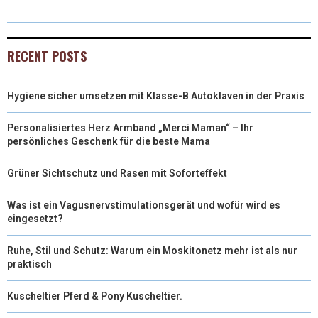
W
E
T
K
I
I
B
E
E
L
RECENT POSTS
T
O
R
D
Hygiene sicher umsetzen mit Klasse-B Autoklaven in der Praxis
T
O
E
I
E
K
S
N
Personalisiertes Herz Armband „Merci Maman“ – Ihr
persönliches Geschenk für die beste Mama
R
T
Grüner Sichtschutz und Rasen mit Soforteffekt
)
Was ist ein Vagusnervstimulationsgerät und wofür wird es
eingesetzt?
Ruhe, Stil und Schutz: Warum ein Moskitonetz mehr ist als nur
praktisch
Kuscheltier Pferd & Pony Kuscheltier.