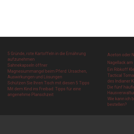
5 Gründe, rote Kartoffeln in die Ernährung
Aceton oder N
aufzunehmen
Nagellack am 
Sahnekapseln öffner
Ein Ribkoff Kl
Magnesiummangel beim Pferd: Ursachen,
Tactical Tom
Auswirkungen und Lösungen
des Indianer K
Schützen Sie Ihren Tisch mit diesen 5 Tipps
Die fünf häufi
Mit dem Kind ins Freibad: Tipps für eine
Hausverwaltu
angenehme Planschzeit
Wie kann ich 
bestellen?