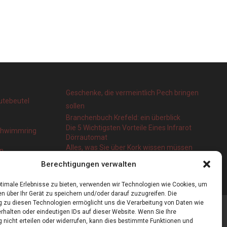
Geschenke, die vermeintlich Pech bringen
utebeutel
sollen
Branchenbuch Krefeld: ein überblick
Die 5 Wichtigsten Vorteile Eines Infrarot
Schwimmring
Dörrautomat
Alles, was Sie über Kork wissen müssen
en
Berechtigungen verwalten
timale Erlebnisse zu bieten, verwenden wir Technologien wie Cookies, um
n über Ihr Gerät zu speichern und/oder darauf zuzugreifen. Die
zu diesen Technologien ermöglicht uns die Verarbeitung von Daten wie
rhalten oder eindeutigen IDs auf dieser Website. Wenn Sie Ihre
nicht erteilen oder widerrufen, kann dies bestimmte Funktionen und