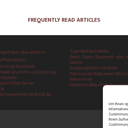
FREQUENTLY READ ARTICLES
Jugendstil architektur
agelfräser: Was entfernt
Samt-, Satin-, Baumwoll- oder J
effizientesten?
kaufen
eid ist ein Kunstwerk
Boxspringbetten für Kinder
ahawk Geschichte und Ursprung
Warum jedes Baby einen Mini 
riegsbeils
haben muss
gsten Fehler bei der
Die besten Akku Poliermaschin
ng
blumenzwiebeln bei BULBi.de
Um Ihnen op
Informatione
Zustimmung 
Ihrem Surfve
Zustimmung 