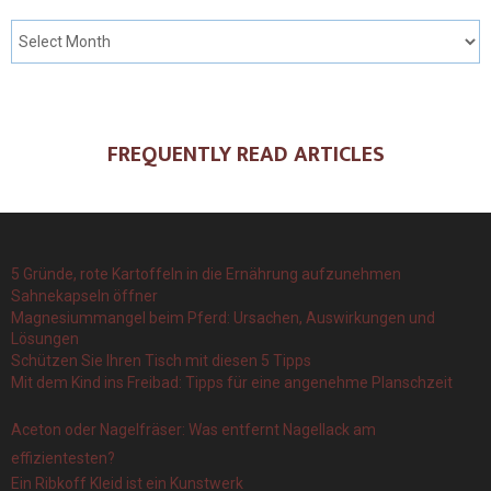
FREQUENTLY READ ARTICLES
5 Gründe, rote Kartoffeln in die Ernährung aufzunehmen
Sahnekapseln öffner
Magnesiummangel beim Pferd: Ursachen, Auswirkungen und
Lösungen
Schützen Sie Ihren Tisch mit diesen 5 Tipps
Mit dem Kind ins Freibad: Tipps für eine angenehme Planschzeit
Aceton oder Nagelfräser: Was entfernt Nagellack am
effizientesten?
Ein Ribkoff Kleid ist ein Kunstwerk