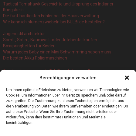
Tactical Tomahawk Geschichte und Ursprung des Indianer
Kriegsbeils
Die fünf häufigsten Fehler bei der Hausverwaltung
Wie kann ich blumenzwiebeln bei BULBi.de bestellen?
Jugendstil architektur
Samt-, Satin-, Baumwoll- oder Jutebeutel kaufen
Boxspringbetten für Kinder
Warum jedes Baby einen Mini Schwimmring haben muss
Die besten Akku Poliermaschinen
Geschenke, die vermeintlich Pech bringen sollen
Berechtigungen verwalten
Branchenbuch Krefeld: ein überblick
Die 5 Wichtigsten Vorteile Eines Infrarot Dörrautomat
Um Ihnen optimale Erlebnisse zu bieten, verwenden wir Technologien wie
Alles, was Sie über Kork wissen müssen
Cookies, um Informationen über Ihr Gerät zu speichern und/oder darauf
zuzugreifen. Die Zustimmung zu diesen Technologien ermöglicht uns
die Verarbeitung von Daten wie Ihrem Surfverhalten oder eindeutigen IDs
auf dieser Website. Wenn Sie Ihre Zustimmung nicht erteilen oder
widerrufen, kann dies bestimmte Funktionen und Merkmale
beeinträchtigen.