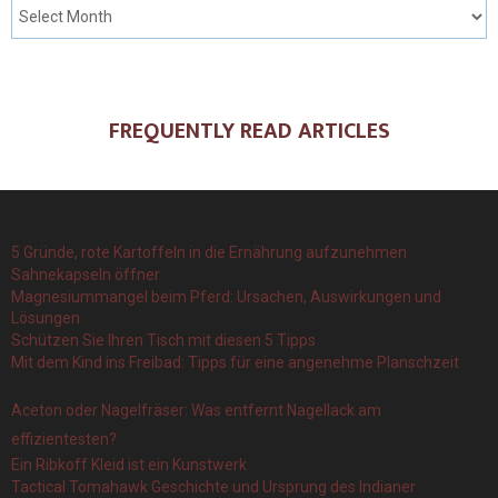
FREQUENTLY READ ARTICLES
5 Gründe, rote Kartoffeln in die Ernährung aufzunehmen
Sahnekapseln öffner
Magnesiummangel beim Pferd: Ursachen, Auswirkungen und
Lösungen
Schützen Sie Ihren Tisch mit diesen 5 Tipps
Mit dem Kind ins Freibad: Tipps für eine angenehme Planschzeit
Aceton oder Nagelfräser: Was entfernt Nagellack am
effizientesten?
Ein Ribkoff Kleid ist ein Kunstwerk
Tactical Tomahawk Geschichte und Ursprung des Indianer