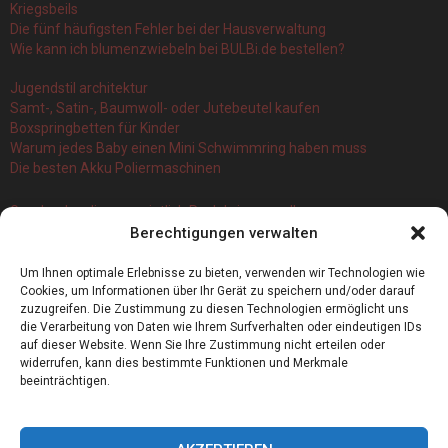
Kriegsbeils
Die fünf häufigsten Fehler bei der Hausverwaltung
Wie kann ich blumenzwiebeln bei BULBi.de bestellen?
Jugendstil architektur
Samt-, Satin-, Baumwoll- oder Jutebeutel kaufen
Boxspringbetten für Kinder
Warum jedes Baby einen Mini Schwimmring haben muss
Die besten Akku Poliermaschinen
Geschenke, die vermeintlich Pech bringen sollen
Berechtigungen verwalten
Branchenbuch Krefeld: ein überblick
Die 5 Wichtigsten Vorteile Eines Infrarot Dörrautomat
Um Ihnen optimale Erlebnisse zu bieten, verwenden wir Technologien wie
Alles, was Sie über Kork wissen müssen
Cookies, um Informationen über Ihr Gerät zu speichern und/oder darauf
zuzugreifen. Die Zustimmung zu diesen Technologien ermöglicht uns
die Verarbeitung von Daten wie Ihrem Surfverhalten oder eindeutigen IDs
auf dieser Website. Wenn Sie Ihre Zustimmung nicht erteilen oder
widerrufen, kann dies bestimmte Funktionen und Merkmale
beeinträchtigen.