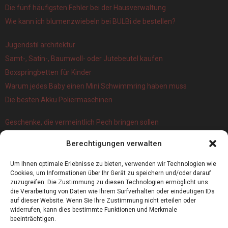
Die fünf häufigsten Fehler bei der Hausverwaltung
Wie kann ich blumenzwiebeln bei BULBi.de bestellen?
Jugendstil architektur
Samt-, Satin-, Baumwoll- oder Jutebeutel kaufen
Boxspringbetten für Kinder
Warum jedes Baby einen Mini Schwimmring haben muss
Die besten Akku Poliermaschinen
Geschenke, die vermeintlich Pech bringen sollen
Branchenbuch Krefeld: ein überblick
Berechtigungen verwalten
Die 5 Wichtigsten Vorteile Eines Infrarot Dörrautomat
Alles, was Sie über Kork wissen müssen
Um Ihnen optimale Erlebnisse zu bieten, verwenden wir Technologien wie
Cookies, um Informationen über Ihr Gerät zu speichern und/oder darauf
zuzugreifen. Die Zustimmung zu diesen Technologien ermöglicht uns
die Verarbeitung von Daten wie Ihrem Surfverhalten oder eindeutigen IDs
auf dieser Website. Wenn Sie Ihre Zustimmung nicht erteilen oder
widerrufen, kann dies bestimmte Funktionen und Merkmale
beeinträchtigen.