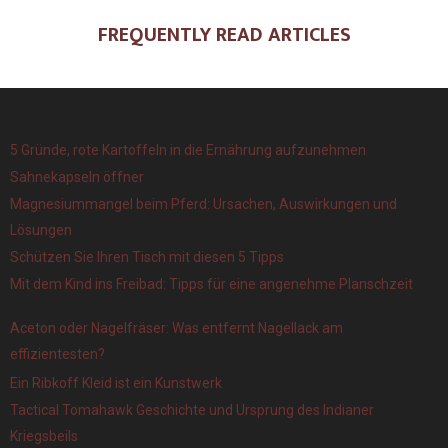
FREQUENTLY READ ARTICLES
5 Gründe, rote Kartoffeln in die Ernährung aufzunehmen
Sahnekapseln öffner
Magnesiummangel beim Pferd: Ursachen, Auswirkungen und
Lösungen
Schützen Sie Ihren Tisch mit diesen 5 Tipps
Mit dem Kind ins Freibad: Tipps für eine angenehme Planschzeit
Aceton oder Nagelfräser: Was entfernt Nagellack am
effizientesten?
Ein Ribkoff Kleid ist ein Kunstwerk
Tactical Tomahawk Geschichte und Ursprung des Indianer
Kriegsbeils