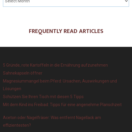
FREQUENTLY READ ARTICLES
5 Gründe, rote Kartoffeln in die Ernährung aufzunehmen
Sahnekapseln öffner
Magnesiummangel beim Pferd: Ursachen, Auswirkungen und
Lösungen
Schützen Sie Ihren Tisch mit diesen 5 Tipps
Mit dem Kind ins Freibad: Tipps für eine angenehme Planschzeit
Aceton oder Nagelfräser: Was entfernt Nagellack am
effizientesten?