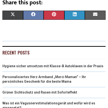
Share this post:
X
F
P
L
E
(
A
I
I
M
T
C
N
N
A
W
E
T
K
I
I
B
E
E
L
RECENT POSTS
T
O
R
D
Hygiene sicher umsetzen mit Klasse-B Autoklaven in der Praxis
T
O
E
I
E
K
S
N
Personalisiertes Herz Armband „Merci Maman“ – Ihr
persönliches Geschenk für die beste Mama
R
T
Grüner Sichtschutz und Rasen mit Soforteffekt
)
Was ist ein Vagusnervstimulationsgerät und wofür wird es
eingesetzt?