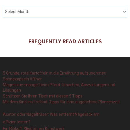
FREQUENTLY READ ARTICLES
5 Gründe, rote Kartoffeln in die Ernährung aufzunehmen
Sahnekapseln öffner
Magnesiummangel beim Pferd: Ursachen, Auswirkungen und
Lösungen
Schützen Sie Ihren Tisch mit diesen 5 Tipps
Mit dem Kind ins Freibad: Tipps für eine angenehme Planschzeit
Aceton oder Nagelfräser: Was entfernt Nagellack am
effizientesten?
Ein Ribkoff Kleid ist ein Kunstwerk