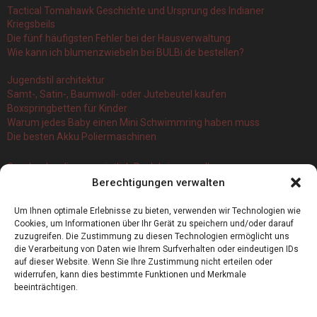
Tactical Tomahawk Geschichte und Ursprung des Indianer
Kriegsbeils
Die fünf häufigsten Fehler bei der Hausverwaltung
Wie kann ich blumenzwiebeln bei BULBi.de bestellen?
Jugendstil architektur
Samt-, Satin-, Baumwoll- oder Jutebeutel kaufen
Boxspringbetten für Kinder
Warum jedes Baby einen Mini Schwimmring haben muss
Die besten Akku Poliermaschinen
Geschenke, die vermeintlich Pech bringen sollen
Berechtigungen verwalten
Branchenbuch Krefeld: ein überblick
Die 5 Wichtigsten Vorteile Eines Infrarot Dörrautomat
Um Ihnen optimale Erlebnisse zu bieten, verwenden wir Technologien wie
Alles, was Sie über Kork wissen müssen
Cookies, um Informationen über Ihr Gerät zu speichern und/oder darauf
zuzugreifen. Die Zustimmung zu diesen Technologien ermöglicht uns
die Verarbeitung von Daten wie Ihrem Surfverhalten oder eindeutigen IDs
auf dieser Website. Wenn Sie Ihre Zustimmung nicht erteilen oder
widerrufen, kann dies bestimmte Funktionen und Merkmale
beeinträchtigen.