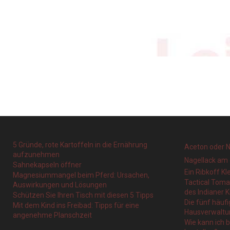
5 Gründe, rote Kartoffeln in die Ernährung
Aceton oder N
aufzunehmen
Nagellack am 
Sahnekapseln öffner
Ein Ribkoff Kl
Magnesiummangel beim Pferd: Ursachen,
Tactical Tom
Auswirkungen und Lösungen
des Indianer K
Schützen Sie Ihren Tisch mit diesen 5 Tipps
Die fünf häufi
Mit dem Kind ins Freibad: Tipps für eine
Hausverwaltu
angenehme Planschzeit
Wie kann ich 