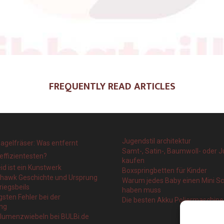
FREQUENTLY READ ARTICLES
Jugendstil architektur
agelfräser: Was entfernt
Samt-, Satin-, Baumwoll- oder J
effizientesten?
kaufen
eid ist ein Kunstwerk
Boxspringbetten für Kinder
ahawk Geschichte und Ursprung
Warum jedes Baby einen Mini 
riegsbeils
haben muss
gsten Fehler bei der
Die besten Akku Poliermaschin
ng
blumenzwiebeln bei BULBi.de