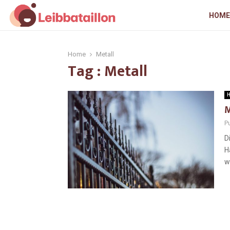
HOME
Home
Metall
Tag : Metall
H
M
Pu
D
H
w