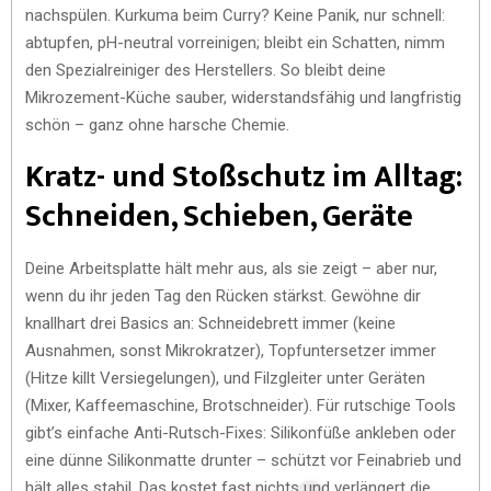
nachspülen. Kurkuma beim Curry? Keine Panik, nur schnell:
abtupfen, pH-neutral vorreinigen; bleibt ein Schatten, nimm
den Spezialreiniger des Herstellers. So bleibt deine
Mikrozement-Küche sauber, widerstandsfähig und langfristig
schön – ganz ohne harsche Chemie.
Kratz- und Stoßschutz im Alltag:
Schneiden, Schieben, Geräte
Deine Arbeitsplatte hält mehr aus, als sie zeigt – aber nur,
wenn du ihr jeden Tag den Rücken stärkst. Gewöhne dir
knallhart drei Basics an: Schneidebrett immer (keine
Ausnahmen, sonst Mikrokratzer), Topfuntersetzer immer
(Hitze killt Versiegelungen), und Filzgleiter unter Geräten
(Mixer, Kaffeemaschine, Brotschneider). Für rutschige Tools
gibt’s einfache Anti-Rutsch-Fixes: Silikonfüße ankleben oder
eine dünne Silikonmatte drunter – schützt vor Feinabrieb und
hält alles stabil. Das kostet fast nichts und verlängert die