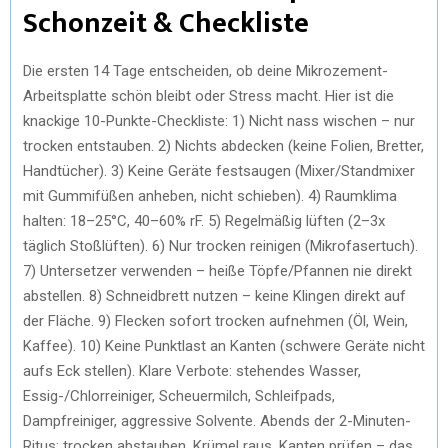
Schonzeit & Checkliste
Die ersten 14 Tage entscheiden, ob deine Mikrozement-
Arbeitsplatte schön bleibt oder Stress macht. Hier ist die
knackige 10-Punkte-Checkliste: 1) Nicht nass wischen – nur
trocken entstauben. 2) Nichts abdecken (keine Folien, Bretter,
Handtücher). 3) Keine Geräte festsaugen (Mixer/Standmixer
mit Gummifüßen anheben, nicht schieben). 4) Raumklima
halten: 18–25°C, 40–60% rF. 5) Regelmäßig lüften (2–3x
täglich Stoßlüften). 6) Nur trocken reinigen (Mikrofasertuch).
7) Untersetzer verwenden – heiße Töpfe/Pfannen nie direkt
abstellen. 8) Schneidbrett nutzen – keine Klingen direkt auf
der Fläche. 9) Flecken sofort trocken aufnehmen (Öl, Wein,
Kaffee). 10) Keine Punktlast an Kanten (schwere Geräte nicht
aufs Eck stellen). Klare Verbote: stehendes Wasser,
Essig-/Chlorreiniger, Scheuermilch, Schleifpads,
Dampfreiniger, aggressive Solvente. Abends der 2-Minuten-
Ritus: trocken abstauben, Krümel raus, Kanten prüfen – das