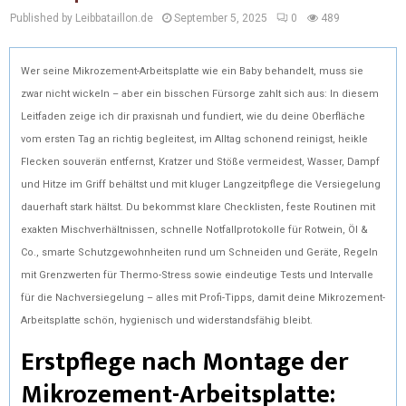
Published by Leibbataillon.de
September 5, 2025
0
489
Wer seine Mikrozement-Arbeitsplatte wie ein Baby behandelt, muss sie
zwar nicht wickeln – aber ein bisschen Fürsorge zahlt sich aus: In diesem
Leitfaden zeige ich dir praxisnah und fundiert, wie du deine Oberfläche
vom ersten Tag an richtig begleitest, im Alltag schonend reinigst, heikle
Flecken souverän entfernst, Kratzer und Stöße vermeidest, Wasser, Dampf
und Hitze im Griff behältst und mit kluger Langzeitpflege die Versiegelung
dauerhaft stark hältst. Du bekommst klare Checklisten, feste Routinen mit
exakten Mischverhältnissen, schnelle Notfallprotokolle für Rotwein, Öl &
Co., smarte Schutzgewohnheiten rund um Schneiden und Geräte, Regeln
mit Grenzwerten für Thermo-Stress sowie eindeutige Tests und Intervalle
für die Nachversiegelung – alles mit Profi-Tipps, damit deine Mikrozement-
Arbeitsplatte schön, hygienisch und widerstandsfähig bleibt.
Erstpflege nach Montage der
Mikrozement-Arbeitsplatte: