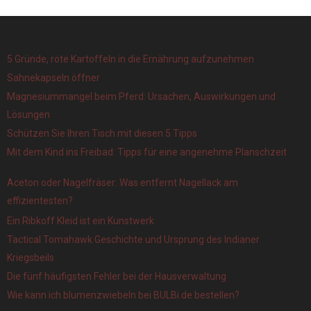
5 Gründe, rote Kartoffeln in die Ernährung aufzunehmen
Sahnekapseln öffner
Magnesiummangel beim Pferd: Ursachen, Auswirkungen und
Lösungen
Schützen Sie Ihren Tisch mit diesen 5 Tipps
Mit dem Kind ins Freibad: Tipps für eine angenehme Planschzeit
Aceton oder Nagelfräser: Was entfernt Nagellack am
effizientesten?
Ein Ribkoff Kleid ist ein Kunstwerk
Tactical Tomahawk Geschichte und Ursprung des Indianer
Kriegsbeils
Die fünf häufigsten Fehler bei der Hausverwaltung
Wie kann ich blumenzwiebeln bei BULBi.de bestellen?