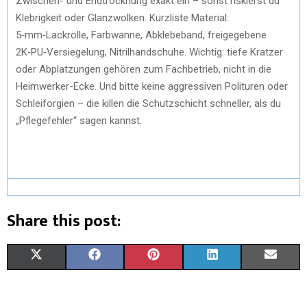
Zwischen- und Endtrocknung exakt ein – sonst riskierst du
Klebrigkeit oder Glanzwolken. Kurzliste Material:
5‑mm‑Lackrolle, Farbwanne, Abklebeband, freigegebene
2K‑PU‑Versiegelung, Nitrilhandschuhe. Wichtig: tiefe Kratzer
oder Abplatzungen gehören zum Fachbetrieb, nicht in die
Heimwerker-Ecke. Und bitte keine aggressiven Polituren oder
Schleiforgien – die killen die Schutzschicht schneller, als du
„Pflegefehler“ sagen kannst.
Share this post:
X
F
P
L
E
(
A
I
I
M
T
C
N
N
A