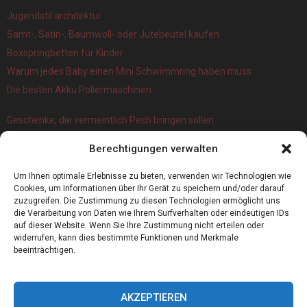
Jugendstil architektur
Samt-, Satin-, Baumwoll- oder Jutebeutel kaufen
Boxspringbetten für Kinder
Warum jedes Baby einen Mini Schwimmring haben muss
Die besten Akku Poliermaschinen
Geschenke, die vermeintlich Pech bringen sollen
Branchenbuch Krefeld: ein überblick
Berechtigungen verwalten
Die 5 Wichtigsten Vorteile Eines Infrarot Dörrautomat
Alles, was Sie über Kork wissen müssen
Um Ihnen optimale Erlebnisse zu bieten, verwenden wir Technologien wie
Cookies, um Informationen über Ihr Gerät zu speichern und/oder darauf
zuzugreifen. Die Zustimmung zu diesen Technologien ermöglicht uns
die Verarbeitung von Daten wie Ihrem Surfverhalten oder eindeutigen IDs
auf dieser Website. Wenn Sie Ihre Zustimmung nicht erteilen oder
widerrufen, kann dies bestimmte Funktionen und Merkmale
beeinträchtigen.
AKZEPTIEREN