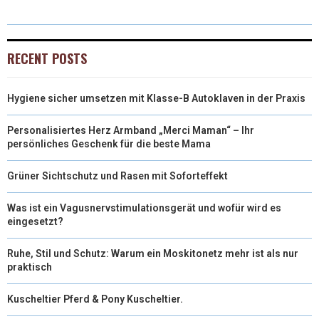
W
E
T
K
I
I
B
E
E
L
RECENT POSTS
T
O
R
D
Hygiene sicher umsetzen mit Klasse-B Autoklaven in der Praxis
T
O
E
I
E
K
S
N
Personalisiertes Herz Armband „Merci Maman“ – Ihr
persönliches Geschenk für die beste Mama
R
T
Grüner Sichtschutz und Rasen mit Soforteffekt
)
Was ist ein Vagusnervstimulationsgerät und wofür wird es
eingesetzt?
Ruhe, Stil und Schutz: Warum ein Moskitonetz mehr ist als nur
praktisch
Kuscheltier Pferd & Pony Kuscheltier.