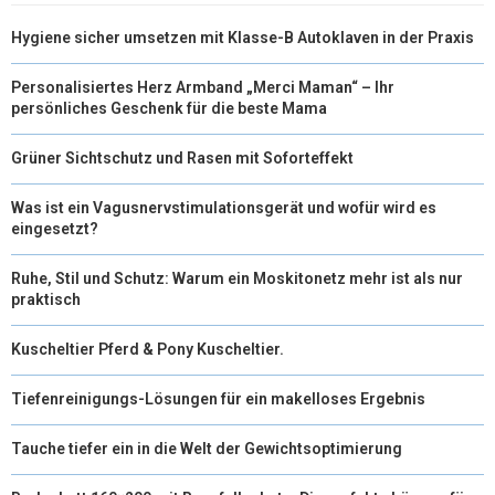
T
O
R
D
Hygiene sicher umsetzen mit Klasse-B Autoklaven in der Praxis
T
O
E
I
E
K
S
N
Personalisiertes Herz Armband „Merci Maman“ – Ihr
persönliches Geschenk für die beste Mama
R
T
Grüner Sichtschutz und Rasen mit Soforteffekt
)
Was ist ein Vagusnervstimulationsgerät und wofür wird es
eingesetzt?
Ruhe, Stil und Schutz: Warum ein Moskitonetz mehr ist als nur
praktisch
Kuscheltier Pferd & Pony Kuscheltier.
Tiefenreinigungs-Lösungen für ein makelloses Ergebnis
Tauche tiefer ein in die Welt der Gewichtsoptimierung