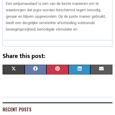
Een welpenauslauf is een van de beste manieren om te
waarborgen dat pups worden beschermd tegen onnodig
gevaar en blijven opgewonden. Op de juiste manier gebruikt,
biedt een dergelijke versterkte afscheiding voldoende
bewegingsvrijheid, benodigde stimulatie en.
Share this post:
X
F
P
L
E
(
A
I
I
M
T
C
N
N
A
W
E
T
K
I
I
B
E
E
L
RECENT POSTS