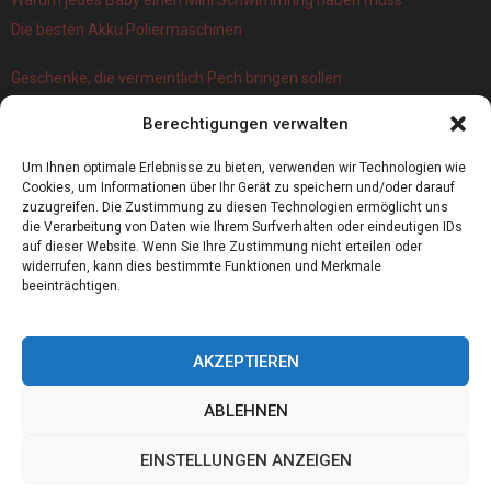
Die besten Akku Poliermaschinen
Geschenke, die vermeintlich Pech bringen sollen
Branchenbuch Krefeld: ein überblick
Berechtigungen verwalten
Die 5 Wichtigsten Vorteile Eines Infrarot Dörrautomat
Alles, was Sie über Kork wissen müssen
Um Ihnen optimale Erlebnisse zu bieten, verwenden wir Technologien wie
Cookies, um Informationen über Ihr Gerät zu speichern und/oder darauf
zuzugreifen. Die Zustimmung zu diesen Technologien ermöglicht uns
die Verarbeitung von Daten wie Ihrem Surfverhalten oder eindeutigen IDs
auf dieser Website. Wenn Sie Ihre Zustimmung nicht erteilen oder
widerrufen, kann dies bestimmte Funktionen und Merkmale
beeinträchtigen.
AKZEPTIEREN
ABLEHNEN
@2023 - www.Leibbataillon.de. All Right Reserved.
EINSTELLUNGEN ANZEIGEN