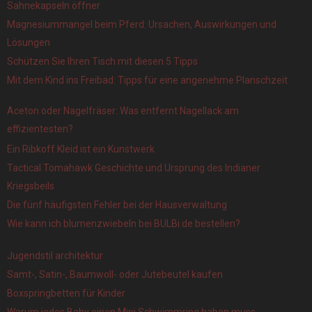
Sahnekapseln öffner
Magnesiummangel beim Pferd: Ursachen, Auswirkungen und
Lösungen
Schützen Sie Ihren Tisch mit diesen 5 Tipps
Mit dem Kind ins Freibad: Tipps für eine angenehme Planschzeit
Aceton oder Nagelfräser: Was entfernt Nagellack am
effizientesten?
Ein Ribkoff Kleid ist ein Kunstwerk
Tactical Tomahawk Geschichte und Ursprung des Indianer
Kriegsbeils
Die fünf häufigsten Fehler bei der Hausverwaltung
Wie kann ich blumenzwiebeln bei BULBi.de bestellen?
Jugendstil architektur
Samt-, Satin-, Baumwoll- oder Jutebeutel kaufen
Boxspringbetten für Kinder
Warum jedes Baby einen Mini Schwimmring haben muss