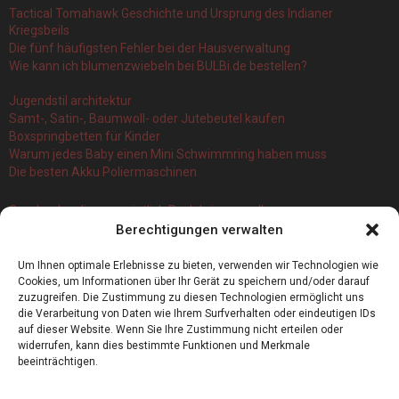
Tactical Tomahawk Geschichte und Ursprung des Indianer
Kriegsbeils
Die fünf häufigsten Fehler bei der Hausverwaltung
Wie kann ich blumenzwiebeln bei BULBi.de bestellen?
Jugendstil architektur
Samt-, Satin-, Baumwoll- oder Jutebeutel kaufen
Boxspringbetten für Kinder
Warum jedes Baby einen Mini Schwimmring haben muss
Die besten Akku Poliermaschinen
Geschenke, die vermeintlich Pech bringen sollen
Berechtigungen verwalten
Branchenbuch Krefeld: ein überblick
Die 5 Wichtigsten Vorteile Eines Infrarot Dörrautomat
Um Ihnen optimale Erlebnisse zu bieten, verwenden wir Technologien wie
Alles, was Sie über Kork wissen müssen
Cookies, um Informationen über Ihr Gerät zu speichern und/oder darauf
zuzugreifen. Die Zustimmung zu diesen Technologien ermöglicht uns
die Verarbeitung von Daten wie Ihrem Surfverhalten oder eindeutigen IDs
auf dieser Website. Wenn Sie Ihre Zustimmung nicht erteilen oder
widerrufen, kann dies bestimmte Funktionen und Merkmale
beeinträchtigen.