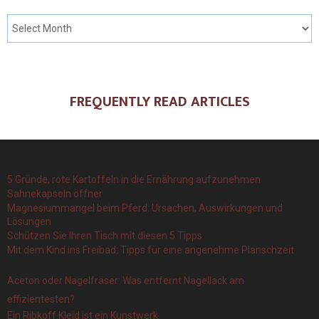
FREQUENTLY READ ARTICLES
5 Gründe, rote Kartoffeln in die Ernährung aufzunehmen
Sahnekapseln öffner
Magnesiummangel beim Pferd: Ursachen, Auswirkungen und
Lösungen
Schützen Sie Ihren Tisch mit diesen 5 Tipps
Mit dem Kind ins Freibad: Tipps für eine angenehme Planschzeit
Aceton oder Nagelfräser: Was entfernt Nagellack am
effizientesten?
Ein Ribkoff Kleid ist ein Kunstwerk