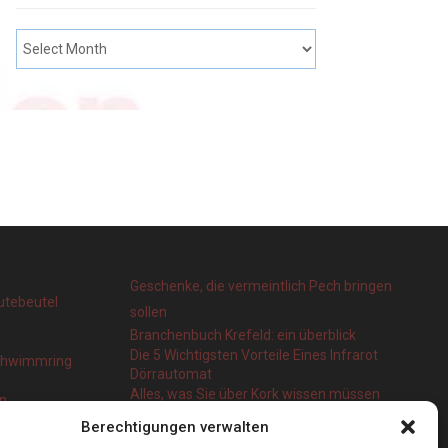
Geschenke, die vermeintlich Pech bringen
utebeutel
sollen
Branchenbuch Krefeld: ein überblick
Die 5 Wichtigsten Vorteile Eines Infrarot
Schwimmring
Dörrautomat
Alles, was Sie über Kork wissen müssen
en
Berechtigungen verwalten