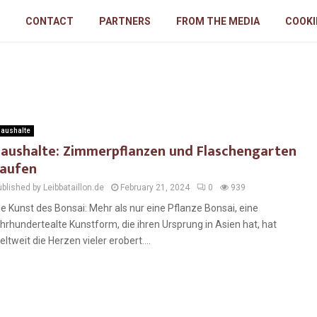
CONTACT
PARTNERS
FROM THE MEDIA
COOKI
aushalte
aushalte: Zimmerpflanzen und Flaschengarten
aufen
blished by Leibbataillon.de
February 21, 2024
0
939
ie Kunst des Bonsai: Mehr als nur eine Pflanze Bonsai, eine
ahrhundertealte Kunstform, die ihren Ursprung in Asien hat, hat
eltweit die Herzen vieler erobert....