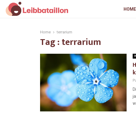
HOME
Home
terrarium
Tag : terrarium
H
H
k
Pu
D
j
w