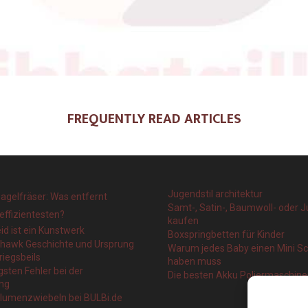
FREQUENTLY READ ARTICLES
Jugendstil architektur
agelfräser: Was entfernt
Samt-, Satin-, Baumwoll- oder J
effizientesten?
kaufen
eid ist ein Kunstwerk
Boxspringbetten für Kinder
ahawk Geschichte und Ursprung
Warum jedes Baby einen Mini 
riegsbeils
haben muss
gsten Fehler bei der
Die besten Akku Poliermaschin
ng
blumenzwiebeln bei BULBi.de