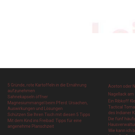
5 Gründe, rote Kartoffeln in die Ernährung
Aceton oder N
aufzunehmen
Nagellack am 
Sahnekapseln öffner
Ein Ribkoff Kl
Magnesiummangel beim Pferd: Ursachen,
Tactical Tom
Auswirkungen und Lösungen
des Indianer K
Schützen Sie Ihren Tisch mit diesen 5 Tipps
Die fünf häufi
Mit dem Kind ins Freibad: Tipps für eine
Hausverwaltu
angenehme Planschzeit
Wie kann ich 