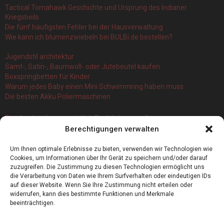
Tactical Tomahawk Geschichte und Ursprung des Indianer
Kriegsbeils
Die fünf häufigsten Fehler bei der Hausverwaltung
Wie kann ich blumenzwiebeln bei BULBi.de bestellen?
Jugendstil architektur
Samt-, Satin-, Baumwoll- oder Jutebeutel kaufen
Boxspringbetten für Kinder
Warum jedes Baby einen Mini Schwimmring haben muss
Die besten Akku Poliermaschinen
Geschenke, die vermeintlich Pech bringen sollen
Berechtigungen verwalten
Branchenbuch Krefeld: ein überblick
Die 5 Wichtigsten Vorteile Eines Infrarot Dörrautomat
Um Ihnen optimale Erlebnisse zu bieten, verwenden wir Technologien wie
Alles, was Sie über Kork wissen müssen
Cookies, um Informationen über Ihr Gerät zu speichern und/oder darauf
zuzugreifen. Die Zustimmung zu diesen Technologien ermöglicht uns
die Verarbeitung von Daten wie Ihrem Surfverhalten oder eindeutigen IDs
auf dieser Website. Wenn Sie Ihre Zustimmung nicht erteilen oder
widerrufen, kann dies bestimmte Funktionen und Merkmale
beeinträchtigen.