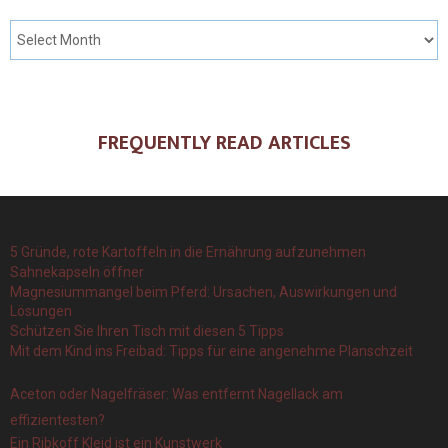
FREQUENTLY READ ARTICLES
5 Gründe, rote Kartoffeln in die Ernährung aufzunehmen
Sahnekapseln öffner
Magnesiummangel beim Pferd: Ursachen, Auswirkungen und
Lösungen
Schützen Sie Ihren Tisch mit diesen 5 Tipps
Mit dem Kind ins Freibad: Tipps für eine angenehme Planschzeit
Aceton oder Nagelfräser: Was entfernt Nagellack am
effizientesten?
Ein Ribkoff Kleid ist ein Kunstwerk