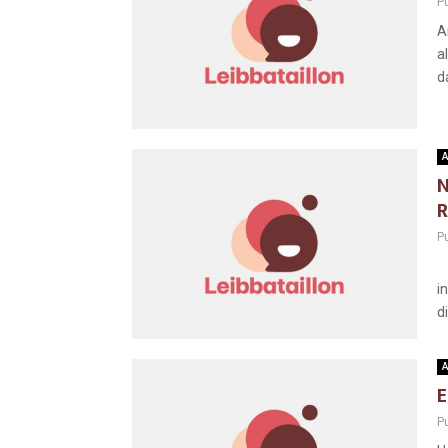
Pu
A
a
d
A
N
R
Pu
B
i
d
A
E
Pu