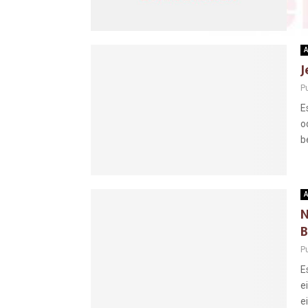
A
J
Pu
E
o
b
A
N
B
Pu
E
e
ei