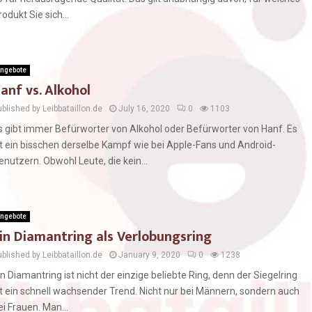
rodukt Sie sich...
ngebote
anf vs. Alkohol
blished by Leibbataillon.de
July 16, 2020
0
1103
s gibt immer Befürworter von Alkohol oder Befürworter von Hanf. Es
st ein bisschen derselbe Kampf wie bei Apple-Fans und Android-
enutzern. Obwohl Leute, die kein...
ngebote
in Diamantring als Verlobungsring
blished by Leibbataillon.de
January 9, 2020
0
1238
in Diamantring ist nicht der einzige beliebte Ring, denn der Siegelring
st ein schnell wachsender Trend. Nicht nur bei Männern, sondern auch
ei Frauen. Man...