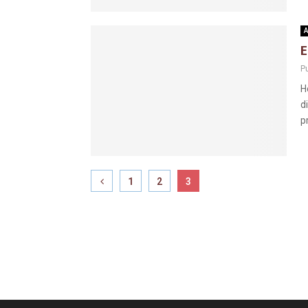
A
E
Pu
H
d
p
1
2
3