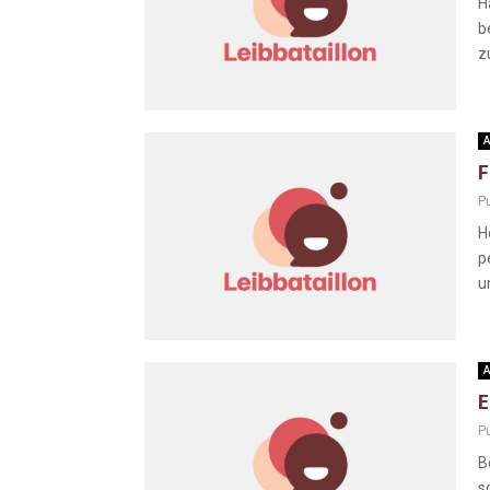
H
b
z
A
F
Pu
H
p
u
A
E
Pu
B
s