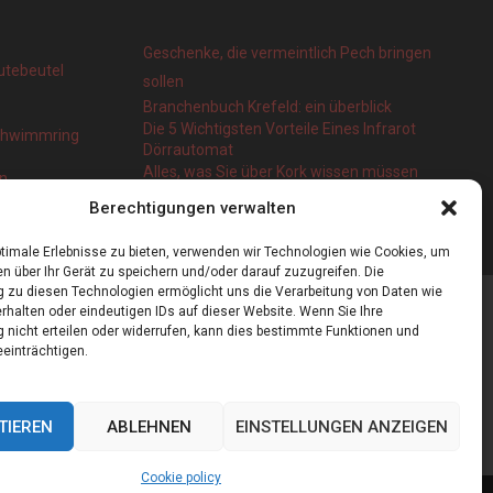
Geschenke, die vermeintlich Pech bringen
utebeutel
sollen
Branchenbuch Krefeld: ein überblick
Die 5 Wichtigsten Vorteile Eines Infrarot
Schwimmring
Dörrautomat
Alles, was Sie über Kork wissen müssen
en
Berechtigungen verwalten
timale Erlebnisse zu bieten, verwenden wir Technologien wie Cookies, um
n über Ihr Gerät zu speichern und/oder darauf zuzugreifen. Die
zu diesen Technologien ermöglicht uns die Verarbeitung von Daten wie
rhalten oder eindeutigen IDs auf dieser Website. Wenn Sie Ihre
nicht erteilen oder widerrufen, kann dies bestimmte Funktionen und
einträchtigen.
TIEREN
ABLEHNEN
EINSTELLUNGEN ANZEIGEN
Cookie policy