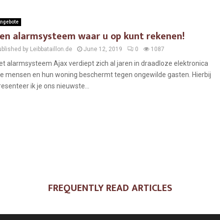
ngebote
en alarmsysteem waar u op kunt rekenen!
blished by Leibbataillon.de
June 12, 2019
0
1087
et alarmsysteem Ajax verdiept zich al jaren in draadloze elektronica
ie mensen en hun woning beschermt tegen ongewilde gasten. Hierbij
resenteer ik je ons nieuwste...
FREQUENTLY READ ARTICLES