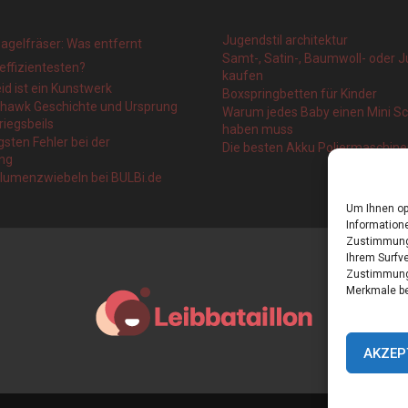
Jugendstil architektur
agelfräser: Was entfernt
Samt-, Satin-, Baumwoll- oder J
effizientesten?
kaufen
eid ist ein Kunstwerk
Boxspringbetten für Kinder
ahawk Geschichte und Ursprung
Warum jedes Baby einen Mini 
riegsbeils
haben muss
gsten Fehler bei der
Die besten Akku Poliermaschin
ng
blumenzwiebeln bei BULBi.de
Um Ihnen op
Informatione
Zustimmung 
Ihrem Surfve
Zustimmung 
Merkmale be
AKZEP