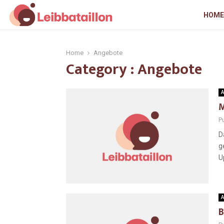
HOME
Home
Angebote
Category : Angebote
A
M
Pu
D
g
U
A
B