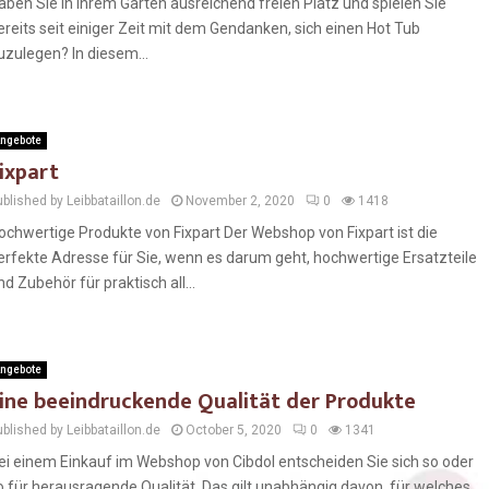
aben Sie in Ihrem Garten ausreichend freien Platz und spielen Sie
ereits seit einiger Zeit mit dem Gendanken, sich einen Hot Tub
uzulegen? In diesem...
ngebote
ixpart
blished by Leibbataillon.de
November 2, 2020
0
1418
ochwertige Produkte von Fixpart Der Webshop von Fixpart ist die
erfekte Adresse für Sie, wenn es darum geht, hochwertige Ersatzteile
nd Zubehör für praktisch all...
ngebote
ine beeindruckende Qualität der Produkte
blished by Leibbataillon.de
October 5, 2020
0
1341
ei einem Einkauf im Webshop von Cibdol entscheiden Sie sich so oder
o für herausragende Qualität. Das gilt unabhängig davon, für welches