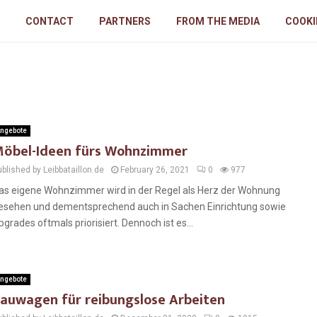
CONTACT
PARTNERS
FROM THE MEDIA
COOKI
ngebote
öbel-Ideen fürs Wohnzimmer
blished by Leibbataillon.de
February 26, 2021
0
977
as eigene Wohnzimmer wird in der Regel als Herz der Wohnung
esehen und dementsprechend auch in Sachen Einrichtung sowie
pgrades oftmals priorisiert. Dennoch ist es...
ngebote
auwagen für reibungslose Arbeiten