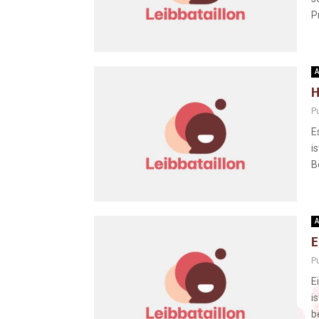
P
A
H
Pu
E
i
B
A
E
Pu
E
i
b