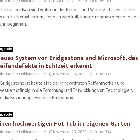
blished by Leibbataillon.de
December 21, 2020
0
1015
rbeiten am Bau sind während der Herbst- und Winterzeit alles andere
ls ein Zuckerschlecken, denn es wird kalt, kann zu regnen beginnen und
ann beginnen...
ngebote
eues System von Bridgestone und Microsoft, das
eifendefekte in Echtzeit erkennt
blished by Leibbataillon.de
November 30, 2020
0
933
ridgestone ist heute eine der innovativsten Reifenmarken und
nvestiert ständig in die Forschung und Entwicklung von Technologien,
ie die Beziehung zwischen Fahrer und...
ngebote
inen hochwertigen Hot Tub im eigenen Garten
blished by Leibbataillon.de
November 20, 2020
0
994