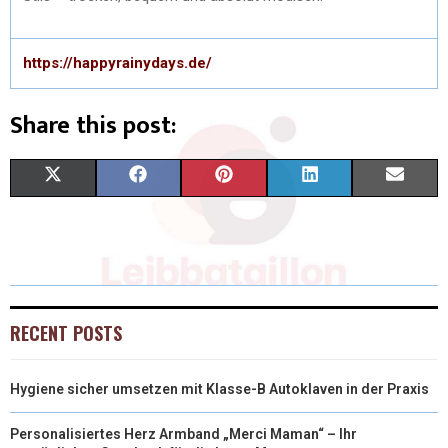
https://happyrainydays.de/
Share this post:
X
F
P
L
E
(
A
I
I
M
T
C
N
N
A
W
E
T
K
I
I
B
E
E
L
RECENT POSTS
T
O
R
D
Hygiene sicher umsetzen mit Klasse-B Autoklaven in der Praxis
T
O
E
I
E
K
S
N
Personalisiertes Herz Armband „Merci Maman“ – Ihr