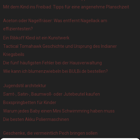
Mit dem Kind ins Freibad: Tipps für eine angenehme Planschzeit
Aceton oder Nagelfräser: Was entfernt Nagellack am
effizientesten?
Ein Ribkoff Kleid ist ein Kunstwerk
Tactical Tomahawk Geschichte und Ursprung des Indianer
Kriegsbeils
Die fünf häufigsten Fehler bei der Hausverwaltung
Wie kann ich blumenzwiebeln bei BULBi.de bestellen?
Jugendstil architektur
Samt-, Satin-, Baumwoll- oder Jutebeutel kaufen
Boxspringbetten für Kinder
Warum jedes Baby einen Mini Schwimmring haben muss
Die besten Akku Poliermaschinen
Geschenke, die vermeintlich Pech bringen sollen