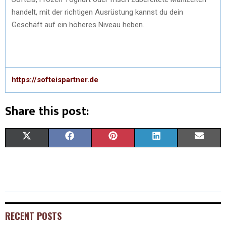
handelt, mit der richtigen Ausrüstung kannst du dein
Geschäft auf ein höheres Niveau heben.
https://softeispartner.de
Share this post:
X
F
P
L
E
(
A
I
I
M
T
C
N
N
A
W
E
T
K
I
I
B
E
E
L
RECENT POSTS