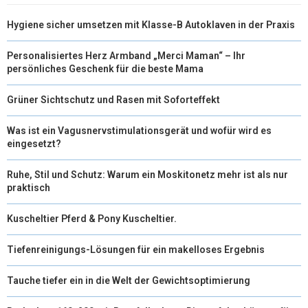
T
O
R
D
Hygiene sicher umsetzen mit Klasse-B Autoklaven in der Praxis
T
O
E
I
E
K
S
N
Personalisiertes Herz Armband „Merci Maman“ – Ihr
persönliches Geschenk für die beste Mama
R
T
Grüner Sichtschutz und Rasen mit Soforteffekt
)
Was ist ein Vagusnervstimulationsgerät und wofür wird es
eingesetzt?
Ruhe, Stil und Schutz: Warum ein Moskitonetz mehr ist als nur
praktisch
Kuscheltier Pferd & Pony Kuscheltier.
Tiefenreinigungs-Lösungen für ein makelloses Ergebnis
Tauche tiefer ein in die Welt der Gewichtsoptimierung