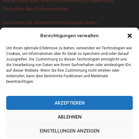
Warum jedes Baby einen Mini Schwimmring haben muss
Die besten Akku Poliermaschinen
Geschenke, die vermeintlich Pech bringen sollen
Branchenbuch Krefeld: ein überblick
Berechtigungen verwalten
Die 5 Wichtigsten Vorteile Eines Infrarot Dörrautomat
Alles, was Sie über Kork wissen müssen
Um Ihnen optimale Erlebnisse zu bieten, verwenden wir Technologien wie
Cookies, um Informationen über Ihr Gerät zu speichern und/oder darauf
zuzugreifen. Die Zustimmung zu diesen Technologien ermöglicht uns
die Verarbeitung von Daten wie Ihrem Surfverhalten oder eindeutigen IDs
auf dieser Website. Wenn Sie Ihre Zustimmung nicht erteilen oder
widerrufen, kann dies bestimmte Funktionen und Merkmale
beeinträchtigen.
AKZEPTIEREN
ABLEHNEN
@2023 - www.Leibbataillon.de. All Right Reserved.
EINSTELLUNGEN ANZEIGEN