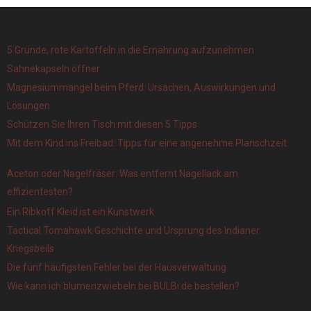
5 Gründe, rote Kartoffeln in die Ernährung aufzunehmen
Sahnekapseln öffner
Magnesiummangel beim Pferd: Ursachen, Auswirkungen und
Lösungen
Schützen Sie Ihren Tisch mit diesen 5 Tipps
Mit dem Kind ins Freibad: Tipps für eine angenehme Planschzeit
Aceton oder Nagelfräser: Was entfernt Nagellack am
effizientesten?
Ein Ribkoff Kleid ist ein Kunstwerk
Tactical Tomahawk Geschichte und Ursprung des Indianer
Kriegsbeils
Die fünf häufigsten Fehler bei der Hausverwaltung
Wie kann ich blumenzwiebeln bei BULBi.de bestellen?