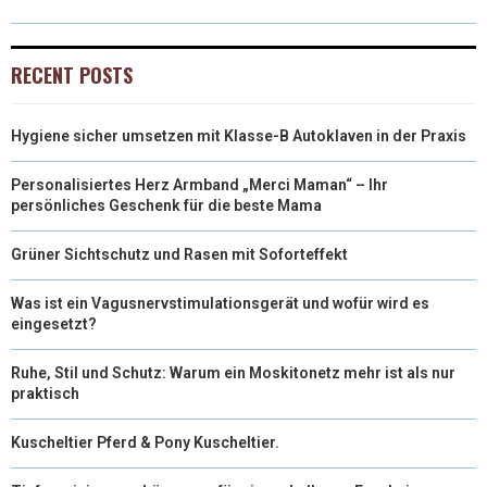
W
E
T
K
I
I
B
E
E
L
RECENT POSTS
T
O
R
D
Hygiene sicher umsetzen mit Klasse-B Autoklaven in der Praxis
T
O
E
I
E
K
S
N
Personalisiertes Herz Armband „Merci Maman“ – Ihr
persönliches Geschenk für die beste Mama
R
T
Grüner Sichtschutz und Rasen mit Soforteffekt
)
Was ist ein Vagusnervstimulationsgerät und wofür wird es
eingesetzt?
Ruhe, Stil und Schutz: Warum ein Moskitonetz mehr ist als nur
praktisch
Kuscheltier Pferd & Pony Kuscheltier.