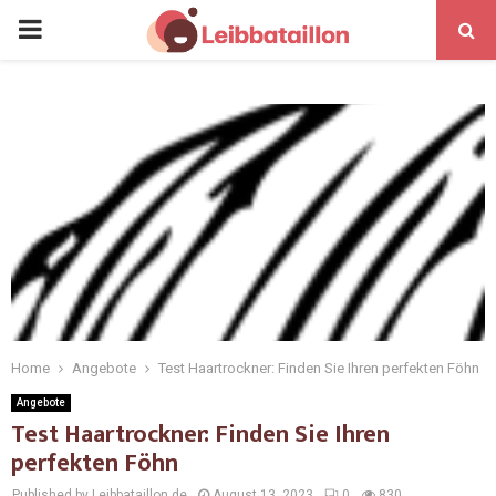
Home
Angebote
Test Haartrockner: Finden Sie Ihren perfekten Föhn
Angebote
Test Haartrockner: Finden Sie Ihren
perfekten Föhn
Published by Leibbataillon.de
August 13, 2023
0
830