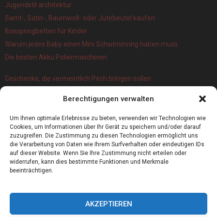
Jugendstil architektur
Samt-, Satin-, Baumwoll- oder Jutebeutel kaufen
Boxspringbetten für Kinder
Warum jedes Baby einen Mini Schwimmring haben muss
Die besten Akku Poliermaschinen
Geschenke, die vermeintlich Pech bringen sollen
Branchenbuch Krefeld: ein überblick
Berechtigungen verwalten
Die 5 Wichtigsten Vorteile Eines Infrarot Dörrautomat
Alles, was Sie über Kork wissen müssen
Um Ihnen optimale Erlebnisse zu bieten, verwenden wir Technologien wie
Cookies, um Informationen über Ihr Gerät zu speichern und/oder darauf
zuzugreifen. Die Zustimmung zu diesen Technologien ermöglicht uns
die Verarbeitung von Daten wie Ihrem Surfverhalten oder eindeutigen IDs
auf dieser Website. Wenn Sie Ihre Zustimmung nicht erteilen oder
widerrufen, kann dies bestimmte Funktionen und Merkmale
beeinträchtigen.
AKZEPTIEREN