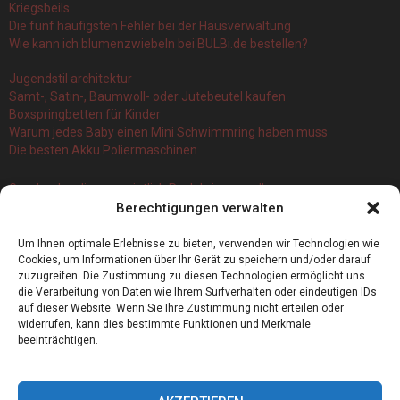
Kriegsbeils
Die fünf häufigsten Fehler bei der Hausverwaltung
Wie kann ich blumenzwiebeln bei BULBi.de bestellen?
Jugendstil architektur
Samt-, Satin-, Baumwoll- oder Jutebeutel kaufen
Boxspringbetten für Kinder
Warum jedes Baby einen Mini Schwimmring haben muss
Die besten Akku Poliermaschinen
Geschenke, die vermeintlich Pech bringen sollen
Berechtigungen verwalten
Branchenbuch Krefeld: ein überblick
Die 5 Wichtigsten Vorteile Eines Infrarot Dörrautomat
Um Ihnen optimale Erlebnisse zu bieten, verwenden wir Technologien wie
Alles, was Sie über Kork wissen müssen
Cookies, um Informationen über Ihr Gerät zu speichern und/oder darauf
zuzugreifen. Die Zustimmung zu diesen Technologien ermöglicht uns
die Verarbeitung von Daten wie Ihrem Surfverhalten oder eindeutigen IDs
auf dieser Website. Wenn Sie Ihre Zustimmung nicht erteilen oder
widerrufen, kann dies bestimmte Funktionen und Merkmale
beeinträchtigen.