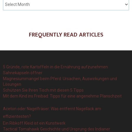
FREQUENTLY READ ARTICLES
5 Gründe, rote Kartoffeln in die Ernährung aufzunehmen
Sahnekapseln öffner
Magnesiummangel beim Pferd: Ursachen, Auswirkungen und
Lösungen
Schützen Sie Ihren Tisch mit diesen 5 Tipps
Mit dem Kind ins Freibad: Tipps für eine angenehme Planschzeit
Aceton oder Nagelfräser: Was entfernt Nagellack am
effizientesten?
Ein Ribkoff Kleid ist ein Kunstwerk
Tactical Tomahawk Geschichte und Ursprung des Indianer