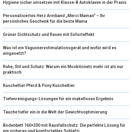
Hygiene sicher umsetzen mit Klasse-B Autoklaven in der Praxis
T
O
E
I
E
K
S
N
Personalisiertes Herz Armband „Merci Maman“ – Ihr
persönliches Geschenk für die beste Mama
R
T
Grüner Sichtschutz und Rasen mit Soforteffekt
)
Was ist ein Vagusnervstimulationsgerät und wofür wird es
eingesetzt?
Ruhe, Stil und Schutz: Warum ein Moskitonetz mehr ist als nur
praktisch
Kuscheltier Pferd & Pony Kuscheltier.
Tiefenreinigungs-Lösungen für ein makelloses Ergebnis
Tauche tiefer ein in die Welt der Gewichtsoptimierung
Bodenbett 160×200 mit Rausfallschutz: Die perfekte Lösung für
ein sicheres und komfortables Schlafzi