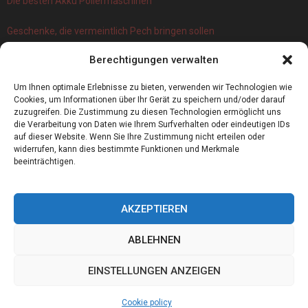
Die besten Akku Poliermaschinen
Geschenke, die vermeintlich Pech bringen sollen
Branchenbuch Krefeld: ein überblick
Berechtigungen verwalten
Die 5 Wichtigsten Vorteile Eines Infrarot Dörrautomat
Alles, was Sie über Kork wissen müssen
Um Ihnen optimale Erlebnisse zu bieten, verwenden wir Technologien wie
Cookies, um Informationen über Ihr Gerät zu speichern und/oder darauf
zuzugreifen. Die Zustimmung zu diesen Technologien ermöglicht uns
die Verarbeitung von Daten wie Ihrem Surfverhalten oder eindeutigen IDs
auf dieser Website. Wenn Sie Ihre Zustimmung nicht erteilen oder
widerrufen, kann dies bestimmte Funktionen und Merkmale
beeinträchtigen.
AKZEPTIEREN
ABLEHNEN
@2023 - www.Leibbataillon.de. All Right Reserved.
EINSTELLUNGEN ANZEIGEN
Home
Cookie policy (EU)
Our authors
Partners
Website index
Cookie policy