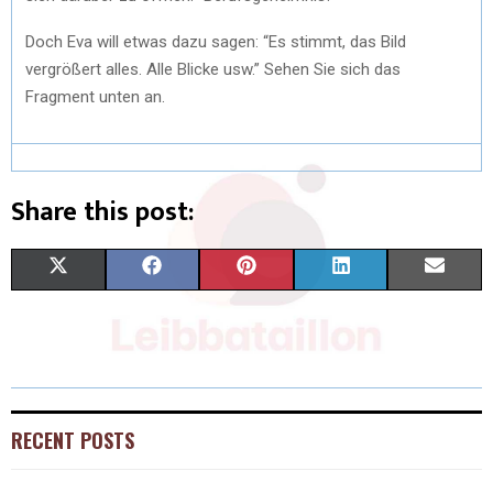
Doch Eva will etwas dazu sagen: “Es stimmt, das Bild
vergrößert alles. Alle Blicke usw.” Sehen Sie sich das
Fragment unten an.
Share this post:
X
F
P
L
E
(
A
I
I
M
T
C
N
N
A
W
E
T
K
I
I
B
E
E
L
RECENT POSTS
T
O
R
D