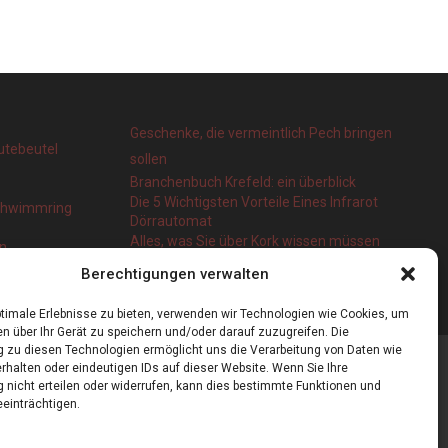
Geschenke, die vermeintlich Pech bringen
utebeutel
sollen
Branchenbuch Krefeld: ein überblick
Die 5 Wichtigsten Vorteile Eines Infrarot
Schwimmring
Dörrautomat
Alles, was Sie über Kork wissen müssen
en
Berechtigungen verwalten
timale Erlebnisse zu bieten, verwenden wir Technologien wie Cookies, um
n über Ihr Gerät zu speichern und/oder darauf zuzugreifen. Die
zu diesen Technologien ermöglicht uns die Verarbeitung von Daten wie
rhalten oder eindeutigen IDs auf dieser Website. Wenn Sie Ihre
nicht erteilen oder widerrufen, kann dies bestimmte Funktionen und
einträchtigen.